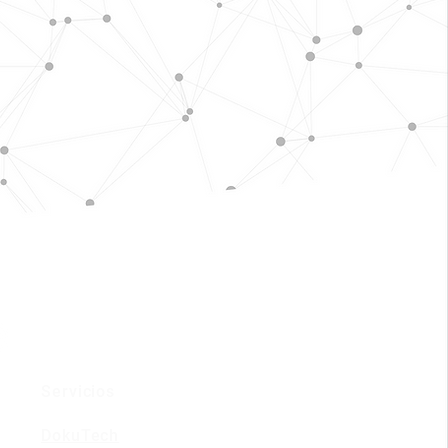
Servicios
DokuTech