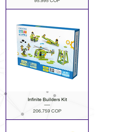
Precio
95.995 COP
Infinite Builders Kit
Precio
206.759 COP