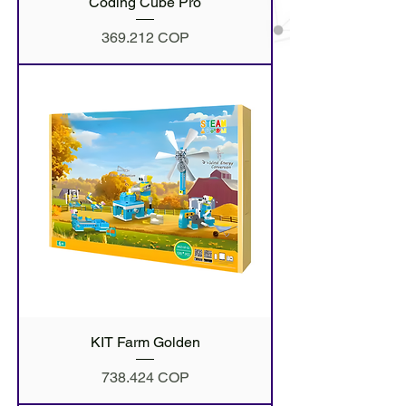
Coding Cube Pro
Precio
369.212 COP
KIT Farm Golden
Precio
738.424 COP