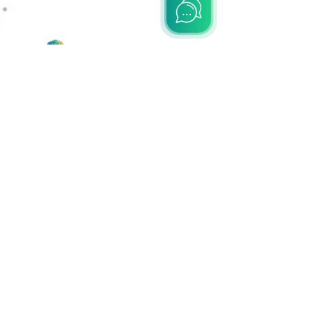
Colombia
Cl. 87 #21 57, Bogotá
+57 3166764230
info@dokuma.tech
Estados Unidos
568 MONACO L DELRAY BEACH FL
33446-1937