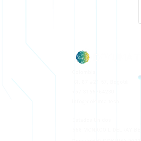
Colombia
Cl. 87 #21 57, Bogotá
+57 3166764230
info@dokuma.tech
Estados Unidos
568 MONACO L DELRAY BE
Copyright © DOKUMA 2023 -