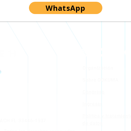
WhatsApp
Organización
Sobre DOKUMA
Congreso
Ingresar
Política y tratamient
ACH FL 33446-1937
de datos
 Todos los derechos reservados