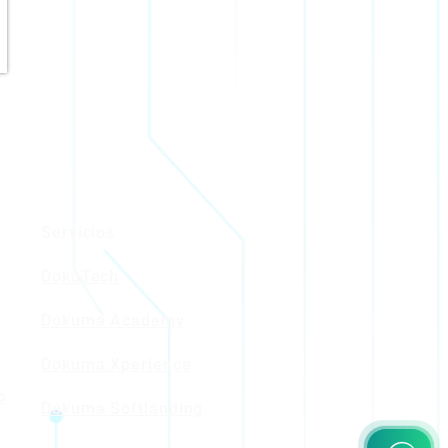
Servicios
DokuTech
Dokuma Academy
Dokuma Xperience
o
Dokuma Softlanding