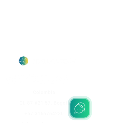
Colombia
Cl. 87 #21 57, Bogotá
+57 3166764230
info@dokuma.tech