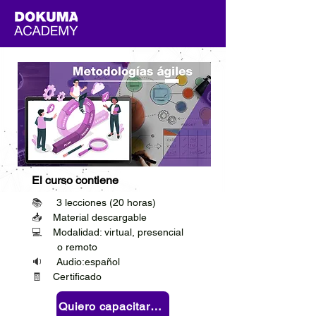
El curso contiene
📚     
3 lecciones (20 horas)
📥    
Material descargable
💻    
Modalidad: virtual, presencial 
         o remoto
🔉     
Audio:español
🧾    
Certificado
Quiero capacitar a mi equipo