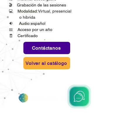
🎬    
Grabación de las sesiones
💻    
Modalidad:
Virtual, presencial 
         o híbrida
🔉     
Audio:español
📅    
Acceso por un año
🧾    
Certificado
Contáctanos
Volver al catálogo
Colombia