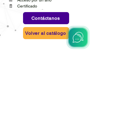
📅    
Acceso por un año
🧾    
Certificado
Contáctanos
Volver al catálogo
Colombia
Cl. 87 #21 57, Bogotá
+57 3166764230