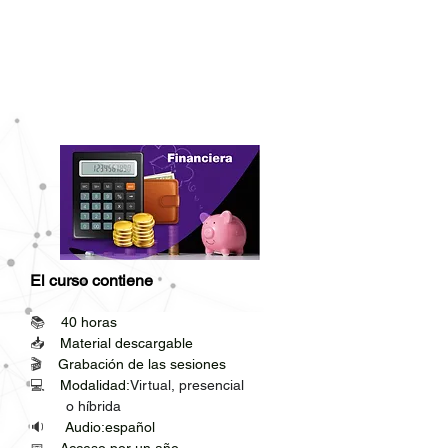
El curso contiene
📚    
40 horas
📥    
Material descargable
🎬    
Grabación de las sesiones
💻    
Modalidad:
Virtual, presencial 
         o híbrida
🔉     
Audio:español